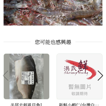
您可能也感興趣
半尾去刺虱目魚L
新鮮小蝦仁(台灣白蝦仁)