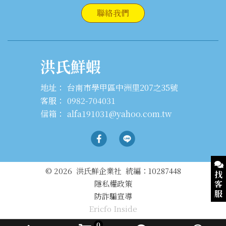
聯絡我們
洪氏鮮蝦
地址：
台南市學甲區中洲里207之35號
客服：
0982-704031
信箱：
alfa191031@yahoo.com.tw
© 2026 洪氏鮮企業社 統編：10287448
找
客
隱私權政策
服
防詐騙宣導
Ericfo Inside
AI
0
客