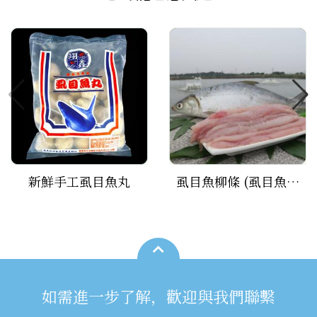
新鮮手工虱目魚丸
虱目魚柳條 (虱目魚里肌)
如需進一步了解，歡迎與我們聯繫